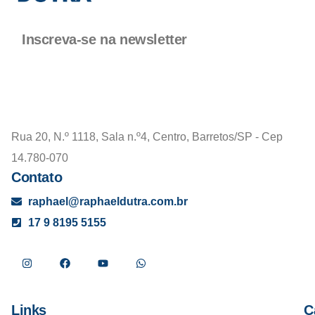
Inscreva-se na newsletter
Rua 20, N.º 1118, Sala n.º4, Centro, Barretos/SP - Cep
14.780-070
Contato
raphael@raphaeldutra.com.br
17 9 8195 5155
Links
C