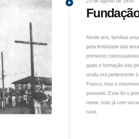
25 de agosto de 1854
Fundação
Neste ano, famílias ori
pela fertilidade das ter
primeiros colonizadores
gado e formação das prim
ainda era pertencente 
Franca, mas o moviment
povoado. Esse foi o pon
nome, mas já com vocaç
rural.