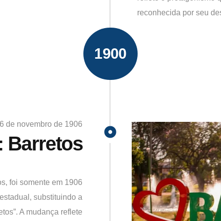
reconhecida por seu des
1900
6 de novembro de 1906
: Barretos
s, foi somente em 1906
estadual, substituindo a
etos”. A mudança reflete