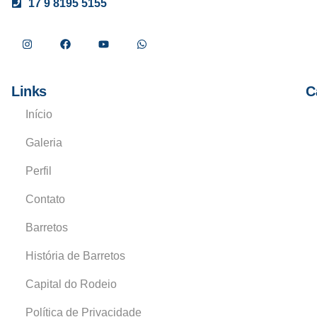
17 9 8195 5155
Links
C
Início
Galeria
Perfil
Contato
Barretos
História de Barretos
Capital do Rodeio
Política de Privacidade