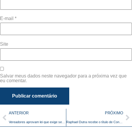
E-mail
*
Site
Salvar meus dados neste navegador para a próxima vez que
eu comentar.
ANTERIOR
PRÓXIMO
Vereadores aprovam lei que exige seguro-garantia em todas as obras licitadas de Barretos
Raphael Dutra recebe o título de Conselheiro Vitalício do Clube Rio Das Pedras