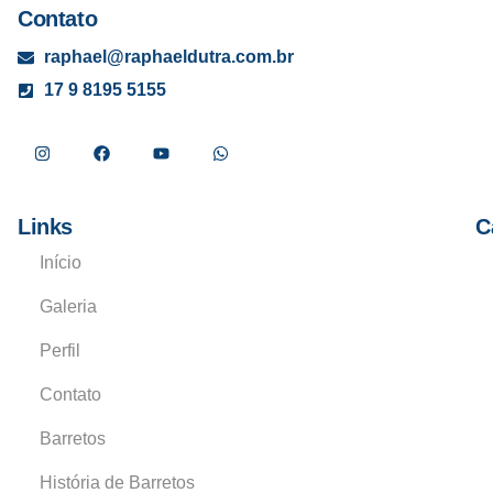
Contato
raphael@raphaeldutra.com.br
17 9 8195 5155
Links
C
Início
Galeria
Perfil
Contato
Barretos
História de Barretos