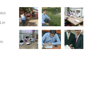
tos
 Lei
ro
s